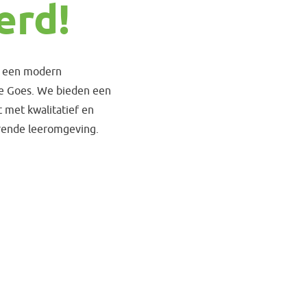
erd!
in een modern
e Goes. We bieden een
t met kwalitatief en
rerende leeromgeving.