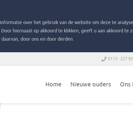
nformatie over het gebruik van de website om deze te analyse
. Door hiernaast op akkoord te klikken, geeft u aan akkoord te 
 daarvan, door ons en door derden.
0113 - 227 9
Home
Nieuwe ouders
Ons 