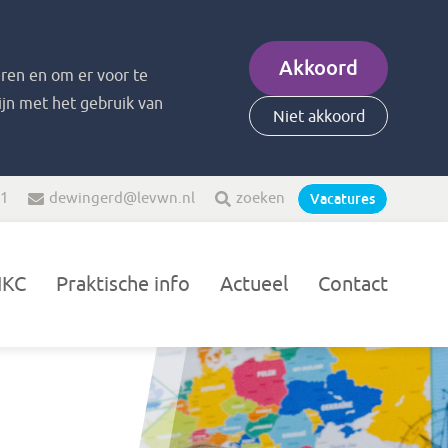
Akkoord
ren en om er voor te
zijn met het gebruik van
Niet akkoord
21
dewingerd@levwn.nl
zoeken
Vacatures
IKC
Praktische info
Actueel
Contact