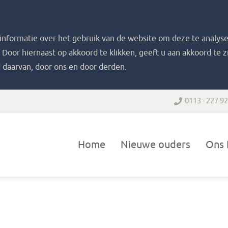
nformatie over het gebruik van de website om deze te analyse
. Door hiernaast op akkoord te klikken, geeft u aan akkoord te 
 daarvan, door ons en door derden.
0113 - 227 9
Home
Nieuwe ouders
Ons 