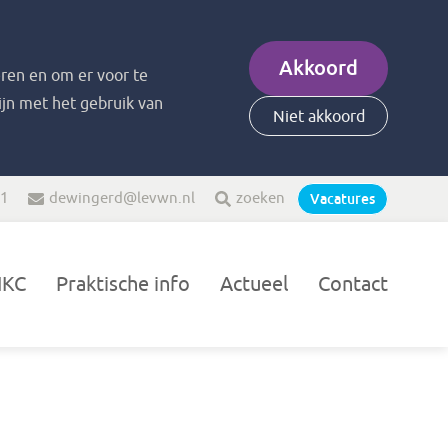
Akkoord
ren en om er voor te
zijn met het gebruik van
Niet akkoord
21
dewingerd@levwn.nl
zoeken
Vacatures
IKC
Praktische info
Actueel
Contact