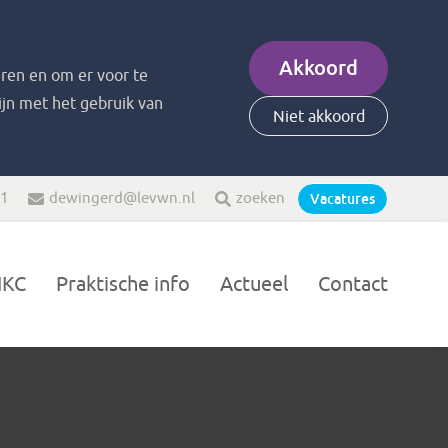
Akkoord
ren en om er voor te
zijn met het gebruik van
Niet akkoord
21
dewingerd@levwn.nl
zoeken
Vacatures
IKC
Praktische info
Actueel
Contact